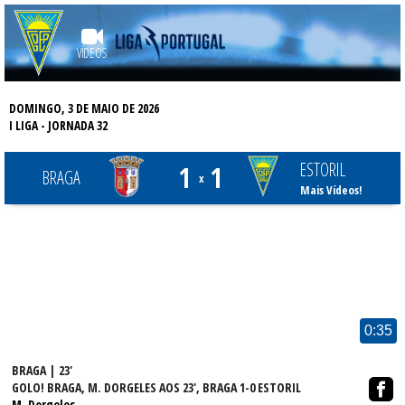
VÍDEOS
DOMINGO, 3 DE MAIO DE 2026
I LIGA
- JORNADA 32
ESTORIL
1
1
BRAGA
x
Mais Vídeos!
0:35
BRAGA | 23'
GOLO! BRAGA, M. DORGELES AOS 23', BRAGA 1-0 ESTORIL
M. Dorgeles