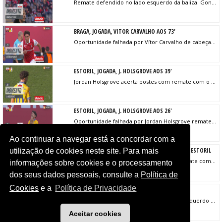
Remate defendido no lado esquerdo da baliza. Gonçalo Costa remate com o pé esquerdo do lado esquerdo da área. Assistência de Rafik Guitane.
BRAGA, JOGADA, VITOR CARVALHO AOS 73'
Oportunidade falhada por Vítor Carvalho de cabeça no coração da área. Assistência de Mario Dorgeles com um cruzamento para a área resultante do canto.
ESTORIL, JOGADA, J. HOLSGROVE AOS 39'
Jordan Holsgrove acerta postes com remate com o pé esquerdo de fora da área de livre directo.
ESTORIL, JOGADA, J. HOLSGROVE AOS 26'
Oportunidade falhada por Jordan Holsgrove remate com o pé esquerdo de fora da área de livre directo.
Ao continuar a navegar está a concordar com a
GOLO! BRAGA, M. DORGELES AOS 23', BRAGA 1-0 ESTORIL
utilização de cookies neste site. Para mais
Golo! Braga 1, Estoril 0. Mario Dorgeles remate com o pé esquerdo no coração da área.
informações sobre cookies e o processamento
dos seus dados pessoais, consulte a
Política de
Cookies
e a
Política de Privacidade
ESTORIL, JOGADA, J. HOLSGROVE AOS 6'
Remate defendido junto ao lado inferior esquerdo da baliza. Jordan Holsgrove remate com o pé esquerdo de fora da área. Assistência de Rafik Guitane.
Aceitar cookies