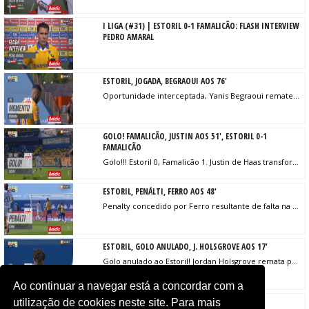
I LIGA (#31) | ESTORIL 0-1 FAMALICÃO: FLASH INTERVIEW
PEDRO AMARAL
ESTORIL, JOGADA, BEGRAOUI AOS 76'
Oportunidade interceptada, Yanis Begraoui remate com o pé direito no coração da área. Assistência de Ricard Sánchez.
GOLO! FAMALICÃO, JUSTIN AOS 51', ESTORIL 0-1
FAMALICÃO
Golo!!! Estoril 0, Famalicão 1. Justin de Haas transforma o penalty, remate com o pé esquerdo.
ESTORIL, PENÁLTI, FERRO AOS 48'
Penalty concedido por Ferro resultante de falta na área.
ESTORIL, GOLO ANULADO, J. HOLSGROVE AOS 17'
Golo anulado ao Estoril! Jordan Holsgrove remata para o fundo das redes, mas o lance é invalidado por fora de jogo de Begraoui.
Ao continuar a navegar está a concordar com a
FAMALICÃO, JOGADA, ELISOR AOS 9'
utilização de cookies neste site. Para mais