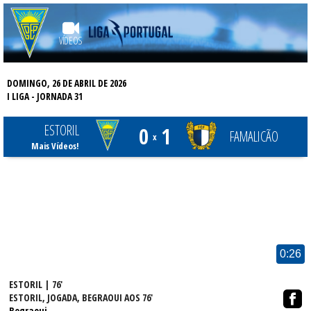
VÍDEOS
DOMINGO, 26 DE ABRIL DE 2026
I LIGA
- JORNADA 31
ESTORIL
0
1
FAMALICÃO
x
Mais Vídeos!
0:26
ESTORIL | 76'
ESTORIL, JOGADA, BEGRAOUI AOS 76'
Begraoui