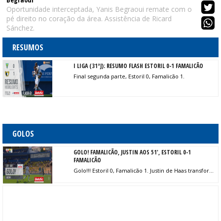
Oportunidade interceptada, Yanis Begraoui remate com o
pé direito no coração da área. Assistência de Ricard
Sánchez.
RESUMOS
I LIGA (31ªJ): RESUMO FLASH ESTORIL 0-1 FAMALICÃO
Final segunda parte, Estoril 0, Famalicão 1.
GOLOS
GOLO! FAMALICÃO, JUSTIN AOS 51', ESTORIL 0-1
FAMALICÃO
Golo!!! Estoril 0, Famalicão 1. Justin de Haas transforma o penalty, remate com o pé esquerdo.