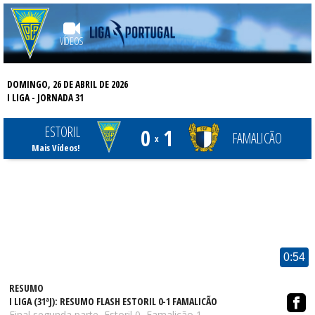
VÍDEOS
DOMINGO, 26 DE ABRIL DE 2026
I LIGA
- JORNADA 31
ESTORIL
0
1
FAMALICÃO
x
Mais Vídeos!
0:54
RESUMO
I LIGA (31ªJ): RESUMO FLASH ESTORIL 0-1 FAMALICÃO
Final segunda parte, Estoril 0, Famalicão 1.