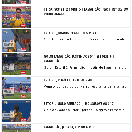
I LIGA (#31) | ESTORIL 0-1 FAMALICÃO: FLASH INTERVIEW
PEDRO AMARAL
ESTORIL, JOGADA, BEGRAOUI AOS 76'
Oportunidade interceptada, Yanis Begraoui remate com o pé direito no coração da área. Assistência de Ricard Sánchez.
GOLO! FAMALICÃO, JUSTIN AOS 51', ESTORIL 0-1
FAMALICÃO
Golo!!! Estoril 0, Famalicão 1. Justin de Haas transforma o penalty, remate com o pé esquerdo.
ESTORIL, PENÁLTI, FERRO AOS 48'
Penalty concedido por Ferro resultante de falta na área.
ESTORIL, GOLO ANULADO, J. HOLSGROVE AOS 17'
Golo anulado ao Estoril! Jordan Holsgrove remata para o fundo das redes, mas o lance é invalidado por fora de jogo de Begraoui.
FAMALICÃO, JOGADA, ELISOR AOS 9'