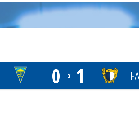
0
1
F
x