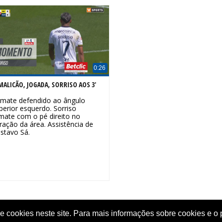
0:26
MALICÃO, JOGADA, SORRISO AOS 3'
mate defendido ao ângulo
perior esquerdo. Sorriso
mate com o pé direito no
ração da área. Assistência de
stavo Sá.
de cookies neste site. Para mais informações sobre cookies e