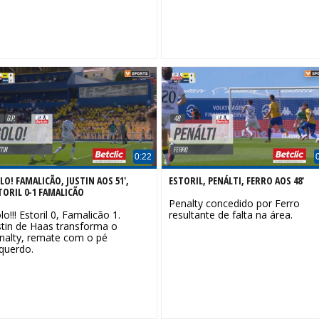
0:22
LO! FAMALICÃO, JUSTIN AOS 51',
ESTORIL, PENÁLTI, FERRO AOS 48'
TORIL 0-1 FAMALICÃO
Penalty concedido por Ferro
lo!!! Estoril 0, Famalicão 1.
resultante de falta na área.
stin de Haas transforma o
nalty, remate com o pé
querdo.