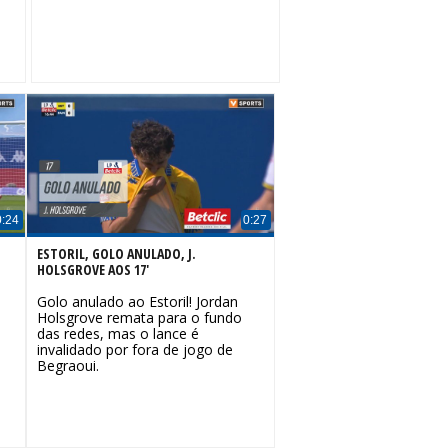
0:24
0:27
ESTORIL, GOLO ANULADO, J.
HOLSGROVE AOS 17'
Golo anulado ao Estoril! Jordan
Holsgrove remata para o fundo
das redes, mas o lance é
invalidado por fora de jogo de
Begraoui.