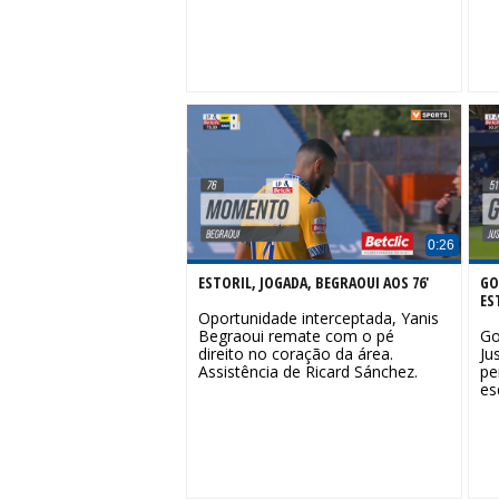
0:26
ESTORIL, JOGADA, BEGRAOUI AOS 76'
GO
ES
Oportunidade interceptada, Yanis
Begraoui remate com o pé
Go
direito no coração da área.
Ju
Assistência de Ricard Sánchez.
pe
es