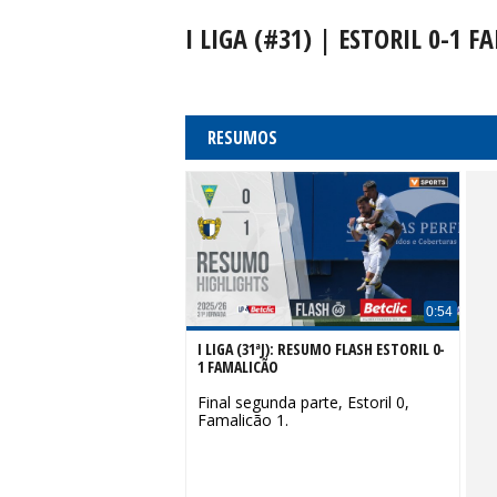
I LIGA (#31) | ESTORIL 0-1
RESUMOS
0:54
I LIGA (31ªJ): RESUMO FLASH ESTORIL 0-
1 FAMALICÃO
Final segunda parte, Estoril 0,
Famalicão 1.