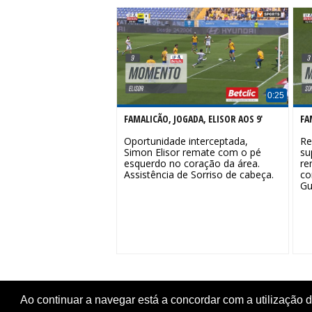
0:25
FAMALICÃO, JOGADA, ELISOR AOS 9'
FA
Oportunidade interceptada,
Re
Simon Elisor remate com o pé
su
esquerdo no coração da área.
re
Assistência de Sorriso de cabeça.
co
Gu
Ao continuar a navegar está a concordar com a utilização 