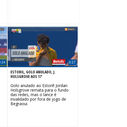
0:24
0:27
ESTORIL, GOLO ANULADO, J.
HOLSGROVE AOS 17'
Golo anulado ao Estoril! Jordan
Holsgrove remata para o fundo
das redes, mas o lance é
invalidado por fora de jogo de
Begraoui.