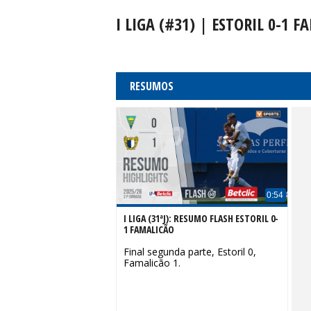
I LIGA (#31) | ESTORIL 0-1 
RESUMOS
0:54
I LIGA (31ªJ): RESUMO FLASH ESTORIL 0-
1 FAMALICÃO
Final segunda parte, Estoril 0,
Famalicão 1.