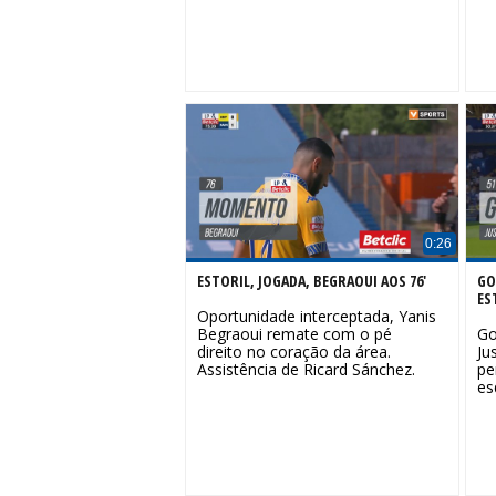
0:26
ESTORIL, JOGADA, BEGRAOUI AOS 76'
GO
ES
Oportunidade interceptada, Yanis
Begraoui remate com o pé
Go
direito no coração da área.
Ju
Assistência de Ricard Sánchez.
pe
es