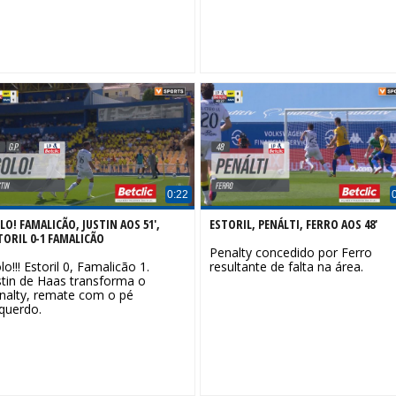
0:22
LO! FAMALICÃO, JUSTIN AOS 51',
ESTORIL, PENÁLTI, FERRO AOS 48'
TORIL 0-1 FAMALICÃO
Penalty concedido por Ferro
lo!!! Estoril 0, Famalicão 1.
resultante de falta na área.
stin de Haas transforma o
nalty, remate com o pé
querdo.