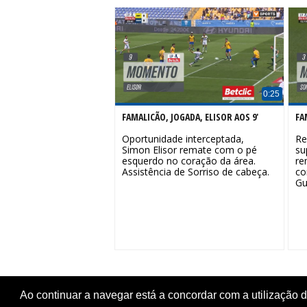
0:25
FAMALICÃO, JOGADA, ELISOR AOS 9'
FA
Oportunidade interceptada,
Re
Simon Elisor remate com o pé
su
esquerdo no coração da área.
re
Assistência de Sorriso de cabeça.
co
Gu
Ao continuar a navegar está a concordar com a utilização 