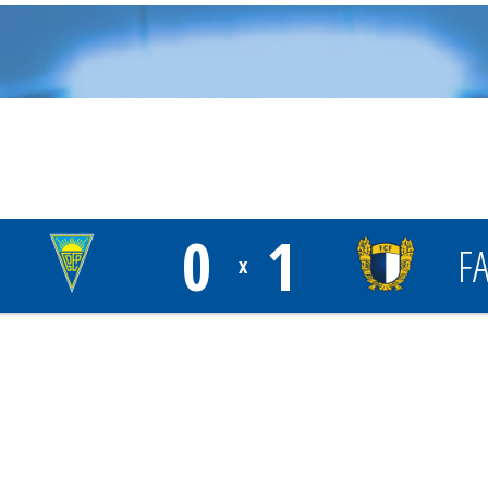
0
1
F
x